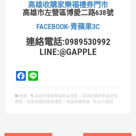
高雄收購家樂福禮券門市
高雄市左營區博愛二路638號
FACEBOOK-青蘋果3C
連絡電話:0989530992
LINE:@GAPPLE
F
Li
a
n
ce
e
禮卷
高雄收購家樂福商品禮卷
、
高雄收購家樂福現金
禮卷
、
b
高雄收購家樂福禮卷
、
高雄收購禮卷
永久連結
o
o
k