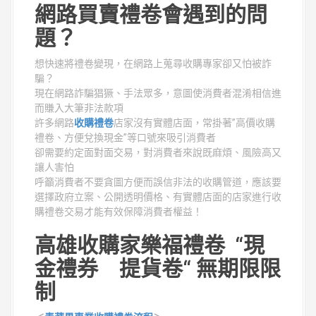
網路買賣禮卷會遇到的問
題？
想快速將禮卷變現，在網路上蒐尋收購專家卻又怕被詐
騙？
現在網路詐騙猖獗、手法眾多，意圖使消費者混淆相信進
而賺入大筆非法款項
許多網路
收購禮卷
店家沒有實體店面，常掛著”高價收購
禮卷、方便兌換現金”等口號來吸引消費者
卻需要約定面對面交易，對消費者來說既麻煩、風險高又
讓人害怕
呼籲消費者不要貪圖方便而誤信非法的收購管道，應該要
選擇政府立案、公開透明價格、有實體店面的店家進行收
購禮卷交易才能有效保障消費者權益！
高雄收購家樂福禮卷 “現
金禮券 提貨卷“ 無期限限
制