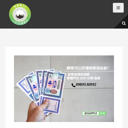
跳
至
主
要
內
容