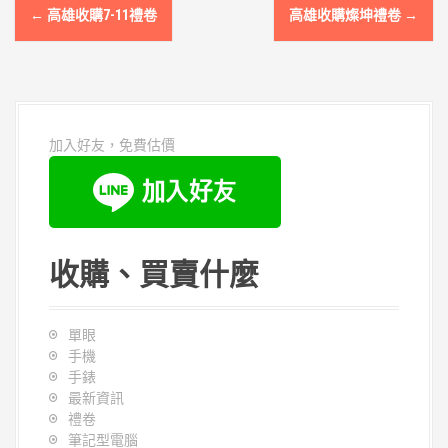
文
←
高雄收購7-11禮卷
高雄收購燦坤禮卷
→
章
導
覽
加入好友，免費估價
收購、買賣什麼
單眼
手機
手錶
最新資訊
禮卷
筆記型電腦