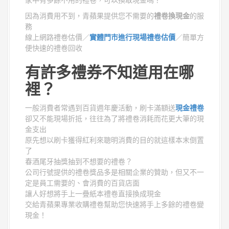
因為消費用不到，青蘋果提供您不需要的
禮卷換現金
的服
務
線上網路禮卷估價／
實體門市進行現場禮卷估價
／簡單方
便快速的禮卷回收
有許多禮券不知道用在哪
裡？
一般消費者常遇到百貨週年慶活動，刷卡滿額送
現金禮卷
卻又不能現場折抵，往往為了將禮卷消耗而花更大筆的現
金支出
原先想以刷卡獲得紅利來聰明消費的目的就這樣本末倒置
了
春酒尾牙抽獎抽到不想要的禮卷？
公司行號提供的禮卷獎品多是相關企業的贊助，但又不一
定是員工需要的、會消費的百貨店面
讓人好想將手上一疊紙本禮卷直接換成現金
交給青蘋果專業收購禮卷幫助您快速將手上多餘的禮卷變
現金！