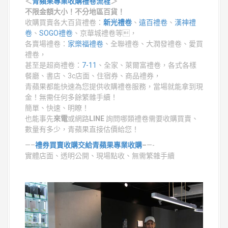
＜
青蘋果專業收購禮卷流程
＞
不限金額大小！不分地區百貨！
收購買賣各大百貨禮卷：
新光禮卷
、
遠百禮卷
、
漢神禮
卷
、
SOGO禮卷
、京華城禮卷等，
各賣場禮卷：
家樂福禮卷
、全聯禮卷、大潤發禮卷、愛買
禮卷，
甚至是超商禮卷：
7-11
、全家、萊爾富禮卷，各式各樣
餐廳、書店、3c店面、住宿券、商品禮券，
青蘋果都能快速為您提供收購禮卷服務，當場就能拿到現
金！無需任何多餘繁雜手續！
簡單、快速、明瞭！
也能事先
來電
或網路
LINE
詢問哪類禮卷需要收購買賣、
數量有多少，青蘋果直接估價給您！
—–
禮券買賣收購交給青蘋果專業收購
–
—-
實體店面、透明公開、現場點收、無需繁雜手續