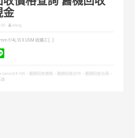
回收價格查詢 舊機回收
現金
-05
xiang
mm f/4L IS II USM 收購,C […]
Li
n
e
e
canon24-105
、
鏡頭回收價格
、
鏡頭回收台中
、
鏡頭回收台南
、
高雄