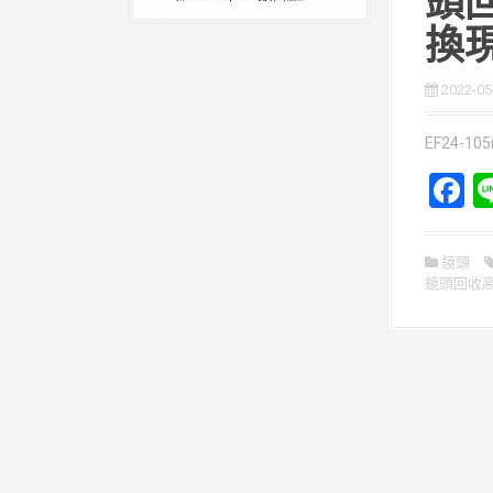
頭
換
2022-05
EF24-105
F
a
c
鏡頭
鏡頭回收
b
o
o
k