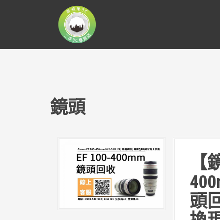
跳
至
主
要
內
容
鏡頭
【鏡
400
頭