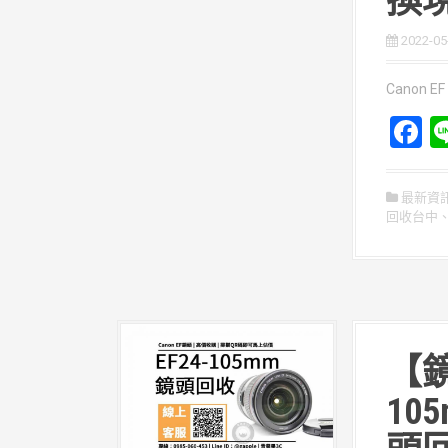
換
2022-05
Canon EF 
F
a
c
最新資
回收台中
b
o
o
k
【鏡
105