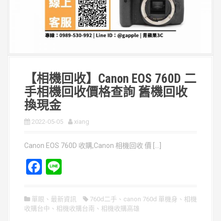
【相機回收】Canon EOS 760D 二
手相機回收價格查詢 舊機回收
換現金
2022-05-05
xiang
Canon EOS 760D 收購,Canon 相機回收 價 […]
F
Li
a
n
ce
e
單眼
、
最新資訊
760d二手
、
canon 760d 單機身
、
相機
收購台中
b
、
相機收購台南
、
相機收購高雄