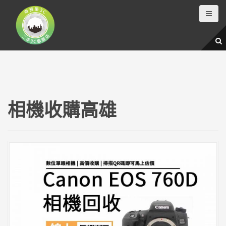
跳
至
主
要
內
容
相機收購高雄