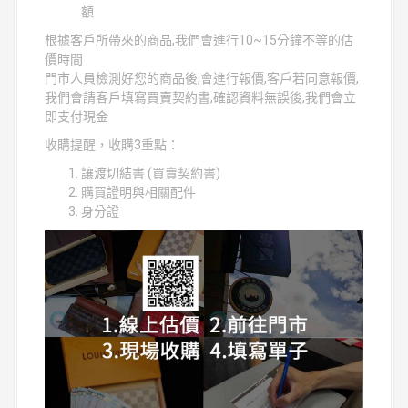
額
根據客戶所帶來的商品,我們會進行10~15分鐘不等的估
價時間
門市人員檢測好您的商品後,會進行報價,客戶若同意報價,
我們會請客戶填寫買賣契約書,確認資料無誤後,我們會立
即支付現金
收購提醒，收購3重點：
讓渡切結書 (買賣契約書)
購買證明與相關配件
身分證