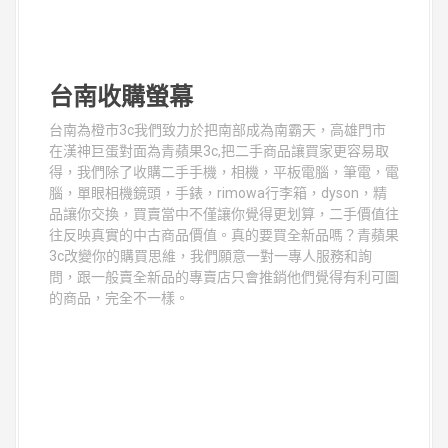
台南收購螢幕
台南為橙市3c我們致力於把南部成為南霸天，高雄門市
在漢神巨蛋對面為青蘋果3c,把二手商品讓買家更容易取
得，我們除了收購二手手機，相機，平板電腦，筆電，電
腦，單眼相機鏡頭，手錶，rimowa行李箱，dyson，精
品讓你交換，買賣當中不僅讓你覺得更划算，二手價值往
往反映真實的中古商品價值。真的要買全新品嗎？青蘋果
3c改變你的購買思維，我們願意一對一專人服務和詢
問，跟一般賣全新品的專賣店只會推銷他們覺得有利可圖
的商品，完全不一樣。