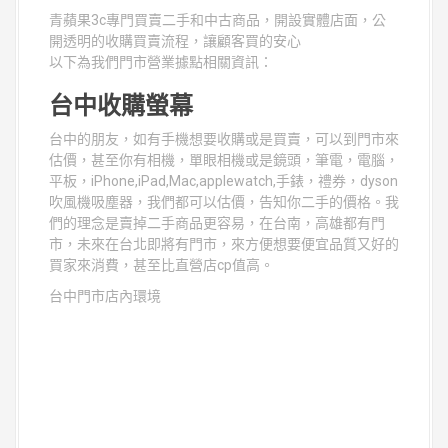
青蘋果3c專門買賣二手和中古商品，開設實體店面，公
開透明的收購買賣流程，讓顧客買的安心
以下為我們門市營業據點相關資訊：
台中收購螢幕
台中的朋友，如有手機想要收購或是買賣，可以到門市來
估價，甚至你有相機，單眼相機或是鏡頭，筆電，電腦，
平板，iPhone,iPad,Mac,applewatch,手錶，禮券，dyson
吹風機吸塵器，我們都可以估價，告知你二手的價格。我
們的理念是賣掉二手商品更容易，在台南，高雄都有門
市，未來在台北即將有門市，來方便想要便宜品質又好的
買家來消費，甚至比直營店cp值高。
台中門市店內環境