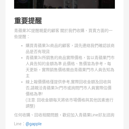
重要提醒
青蘋果3C提醒親愛的顧客 關於我們收購、買賣方面的一
些提醒：
購買青蘋果3c商品的顧客，請先連絡我們確認該商
品是否有現貨
青蘋果3c所銷售的商品實際價格，皆以青蘋果門市
人員告知的金額為準 此價格、售價皆為參考，每
天更新，實際銷售價格需由青蘋果門市人員告知為
主
線上報價價格僅提供參考,實際回收金額及回收與
否,請親洽青蘋果3c門市或詢問門市人員實際估價
價格為準!
(注意: 回收金額每天將依市場價格與其他因素進行
調整)
任何收購、回收相關問題，歡迎加入青蘋果Line好友諮詢
Line：
@gapple