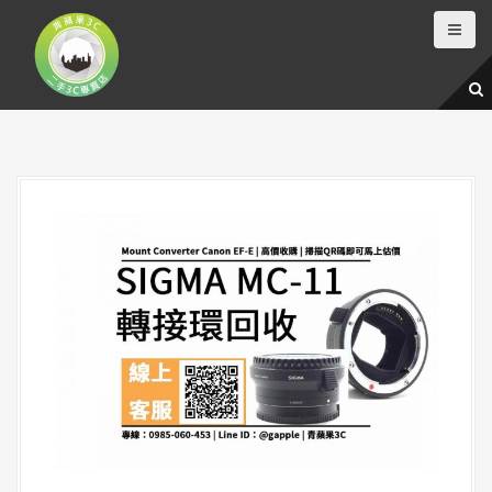
跳
至
主
要
內
容