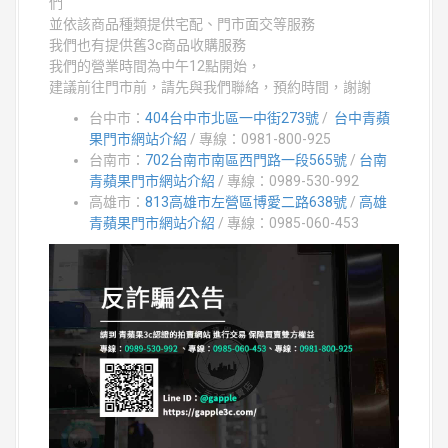
們
並依該商品種類提供宅配、門市面交等服務
我們也有提供舊3c商品收購服務
我們的營業時間為中午12點開始，
建議前往門市前，請先與我們聯絡，預約時間，謝謝
台中市：
404台中市北區一中街273號
/
台中青蘋
果門市網站介紹
/ 專線：0981-800-925
台南市：
702台南市南區西門路一段565號
/
台南
青蘋果門市網站介紹
/ 專線：0989-530-992
高雄市：
813高雄市左營區博愛二路638號
/
高雄
青蘋果門市網站介紹
/ 專線：0985-060-453