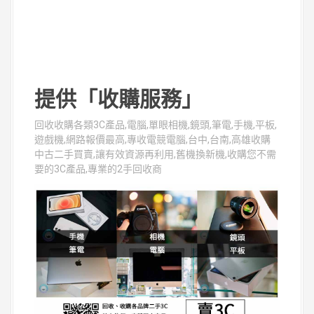
提供「收購服務」
回收收購各類3C產品,電腦,單眼相機,鏡頭,筆電,手機,平板,
遊戲機,網路報價最高,專收電競電腦,台中,台南,高雄收購
中古二手買賣,讓有效資源再利用,舊機換新機,收購您不需
要的3C產品,專業的2手回收商