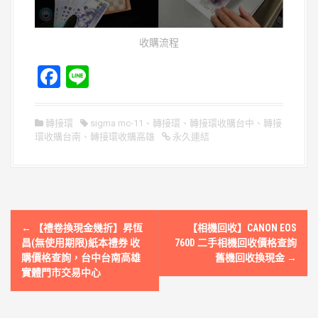
收購流程
F
Li
a
n
ce
e
轉接環
sigma mc-11
、
轉接環
、
轉接環收購台中
、
轉接
環收購台南
b
、
轉接環收購高雄
永久連結
o
o
k
文
←
【禮卷換現金幾折】昇恆
【相機回收】CANON EOS
章
昌(無使用期限)紙本禮券 收
760D 二手相機回收價格查詢
購價格查詢，台中台南高雄
舊機回收換現金
→
導
實體門市交易中心
覽