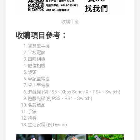
收購什麼
收購項目參考：
智慧型手機
平板電腦
單眼相機
數位相機
鏡頭
筆記型電腦
桌上型電腦
遊戲機 (例:PS5、Xbox Series X、PS4、Switch)
遊戲光碟(例:PS5、PS4、Switch)
名牌精品
手錶
禮券
生活家電 (例:Dyson)